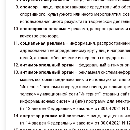
спонсор
– лицо, предоставившее средства либо обес
спортивного, культурного или иного мероприятия, со
использования иного результата творческой деятель
спонсорская реклама
– реклама, распространяемая 
качестве спонсора;
социальная реклама
– информация, распространенн
адресованная неопределенному кругу лиц и направл
целей, а также обеспечение интересов государства;
антимонопольный орган
– федеральный антимонопо
антимонопольный орган
– рекламная системаинфор
машин, которые предназначены и используются для 
"Интернет" рекламы посредством принадлежащих тр
телекоммуникационной сети "Интернет", страниц сай
информационных систем и (или) программ для электр
(п. 13 введен Федеральным законом от 30.04.2021 N 1
оператор рекламной системы
– лицо, осуществляю
(п. 14 введен Федеральным законом от 30.04.2021 N 1