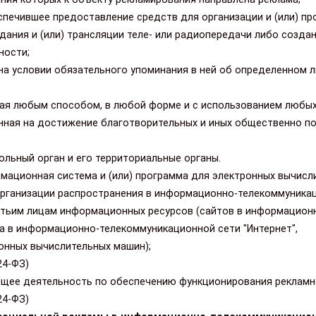
печившее предоставление средств для организации и (или) п
здания и (или) трансляции теле- или радиопередачи либо созда
ности;
на условии обязательного упоминания в ней об определенном л
ая любым способом, в любой форме и с использованием любых
енная на достижение благотворительных и иных общественно п
льный орган и его территориальные органы.
мационная система и (или) программа для электронных вычисл
организации распространения в информационно-телекоммуника
етьим лицам информационных ресурсов (сайтов в информацион
та в информационно-телекоммуникационной сети "Интернет",
онных вычислительных машин);
24-ФЗ)
щее деятельность по обеспечению функционирования рекламн
24-ФЗ)