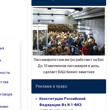
вых
Пассажиропотоки метро работают на Вас
.
До 10 миллионов пассажиров в день,
сделает ВАШ бизнес заметнее
ности.
тства
Реклама и право
оговора
Конституция Российской
Федерации Фз N 1-ФКЗ
чению