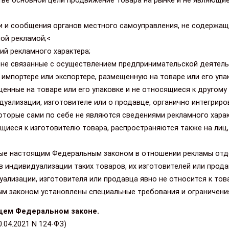
тве основной цели продвижение товара на рынке и не являющи
и и сообщения органов местного самоуправления, не содержа
ой рекламой;<
ий рекламного характера;
, не связанные с осуществлением предпринимательской деятель
 импортере или экспортере, размещенную на товаре или его упа
нные на товаре или его упаковке и не относящиеся к другому 
идуализации, изготовителе или о продавце, органично интегриро
которые сами по себе не являются сведениями рекламного харак
иеся к изготовителю товара, распространяются также на лиц,
ные настоящим Федеральным законом в отношении рекламы от
 индивидуализации таких товаров, их изготовителей или прода
ализации, изготовителя или продавца явно не относится к това
 законом установлены специальные требования и ограничени
ящем Федеральном законе.
0.04.2021 N 124-ФЗ)