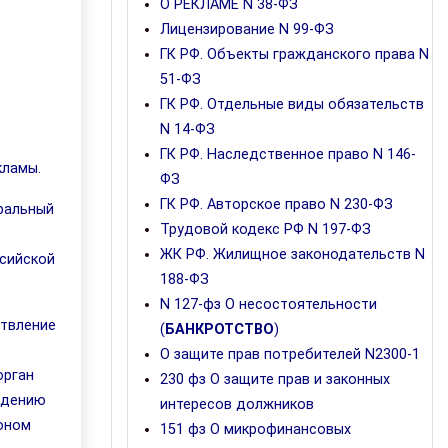
O РЕКЛАМЕ N 38-ФЗ
Лицензирование N 99-ФЗ
ГК РФ. Объекты гражданского права N
51-ФЗ
ГК РФ. Отдельные виды обязательств
N 14-ФЗ
ГК РФ. Наследственное право N 146-
кламы.
ФЗ
ГК РФ. Авторское право N 230-ФЗ
ральный
Трудовой кодекс РФ N 197-ФЗ
ЖК РФ. Жилищное законодательств N
ссийской
188-ФЗ
N 127-фз О несостоятельности
ствление
(
БАНКРОТСТВО
)
О защите прав потребителей N2300-1
орган
230 фз О защите прав и законных
юдению
интересов должников
оном
151 фз О микрофинансовых