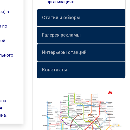
организациях
р) в
Статьи и обзоры
а по
о
Галерея рекламы
кой
Интерьеры станций
льного
Конктакты
а
она.
я
она.