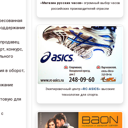
«Магазин русских часов»
огромный выбор часов
российских производителей отрасли
ресованная
 поддержание
 продавец
т, конкурс,
ального
ия в оборот;
ржание
Экипировочный центр
«RC-ASICS»
высокие
технологии для спорта.
отовую для
 с