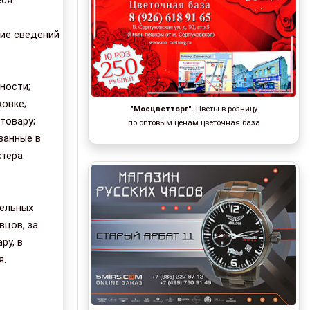
еся
щие сведений
ности;
ковке;
"Мосцветторг".
Цветы в розницу
товару;
по оптовым ценам цветочная база
ванные в
тера.
дельных
вцов, за
ру, в
я.