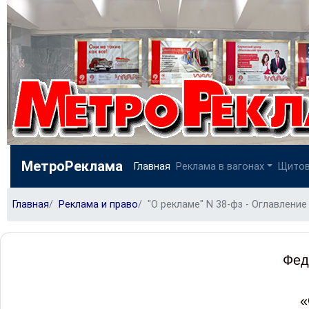
МетроРеклама
Главная
Реклама в вагонах
Щитов
Главная
Реклама и право
"О рекламе" N 38-фз - Оглавление
Фед
«