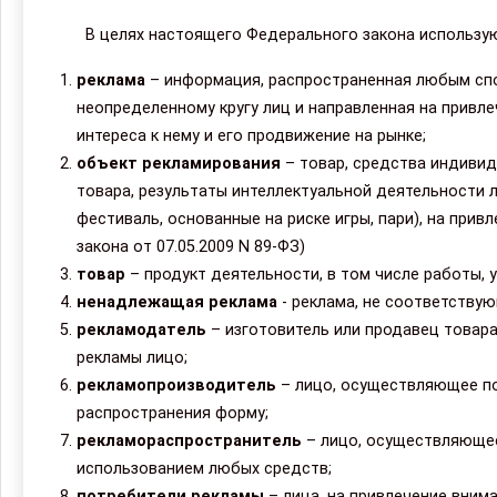
В целях настоящего Федерального закона использу
реклама
– информация, распространенная любым спо
неопределенному кругу лиц и направленная на привл
интереса к нему и его продвижение на рынке;
объект рекламирования
– товар, средства индивид
товара, результаты интеллектуальной деятельности л
фестиваль, основанные на риске игры, пари), на прив
закона от 07.05.2009 N 89-ФЗ)
товар
– продукт деятельности, в том числе работы, 
ненадлежащая реклама
- реклама, не соответству
рекламодатель
– изготовитель или продавец товар
рекламы лицо;
рекламопроизводитель
– лицо, осуществляющее по
распространения форму;
рекламораспространитель
– лицо, осуществляющее
использованием любых средств;
потребители рекламы
– лица, на привлечение вним