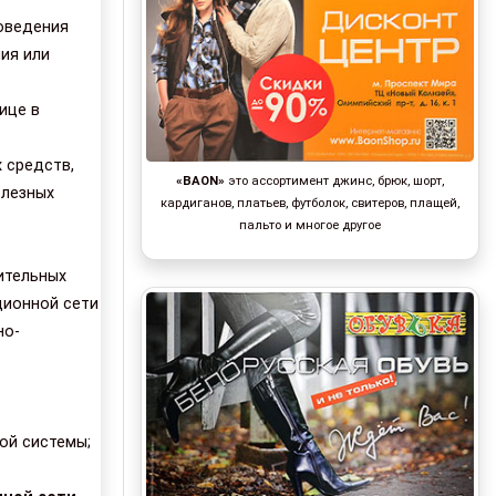
роведения
ния или
ице в
 средств,
«BAON»
это ассортимент джинс, брюк, шорт,
олезных
кардиганов, платьев, футболок, свитеров, плащей,
пальто и многое другое
ительных
ционной сети
но-
ой системы;