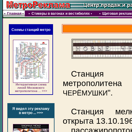
•
Главная
•
•
Стикеры в вагонах и вестибюлях
•
•
Щитовая реклама
Схемы станций метро
Станция 
метрополи
Интерактивная схема
линий Московского
".
ЧЕРЁМУШКИ
метрополитена ... >>>
Я видел эту рекламу
Станция мелк
в метро ... >>>
открыта 13.10.196
пассажиропо