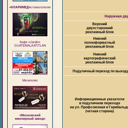
«КЛАРИМЕД»
стоматология
Наружная дву
Верхний
двухсторонний
рекламный блок
Нижний
Кофе «Jardin»
полноформатный
GUATEMALA ATITLAN
рекламный блок
Нижний
картографический
рекламный блок
Подуличный переход по выходу
Мегаполис
Информационные указатели
в подуличном переходе
на ул. Профсоюзная и Гарибальд
(четная сторона)
«Московский
ювелирный завод»