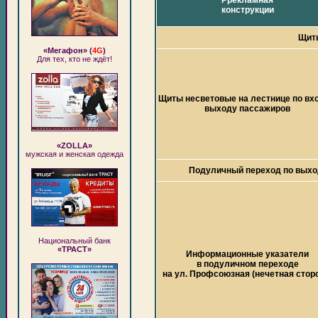
Ррекламная
конструкции
Щиты
«Мегафон» (
4G
)
Для тех, кто не ждёт!
Щиты несветовые на лестнице по вхо
выходу пассажиров
«ZOLLA»
мужская и женская одежда
Подуличный переход по выход
Национальный банк
«ТРАСТ»
Информационные указатели
в подуличном переходе
на ул. Профсоюзная (нечетная стор