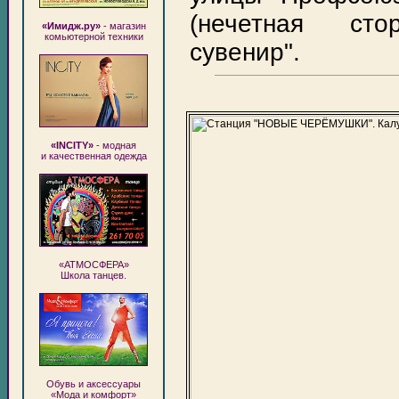
(нечетная стор
«Имидж.ру»
- магазин
комьютерной техники
сувенир".
«INCITY»
- модная
и качественная одежда
«АТМОСФЕРА»
Школа танцев.
Обувь и аксессуары
«Мода и комфорт»