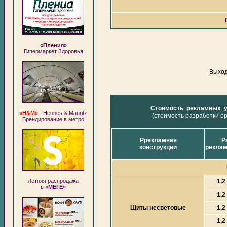
«Пления»
Гипермаркет Здоровья
Выход
Стоимость рекламных у
«H&M»
- Hennes & Mauritz
(стоимость разработки о
Брендирование в метро
Ррекламная
Р
конструкции
реклам
Летняя распродажа
1,2
в
«МЕГЕ»
1,2
Щиты несветовые
1,2
1,2