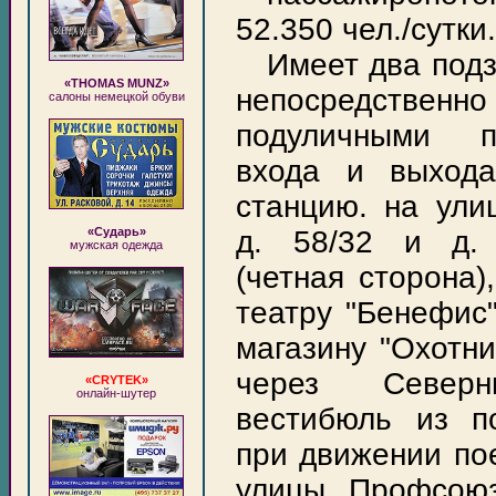
52.350 чел./сутки.
Имеет два под
«THOMAS MUNZ»
непосредствен
салоны немецкой обуви
подуличными п
входа и выхода
станцию. на ули
«Сударь»
д. 58/32 и д. 
мужская одежда
(четная сторона),
театру "Бенефис"
магазину "Охотни
через Северн
«CRYTEK»
онлайн-шутер
вестибюль из по
при движении пое
улицы Профсоюз