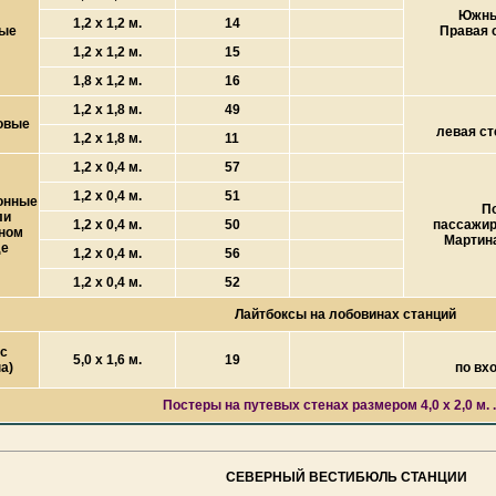
Южны
1,2 х 1,2 м.
14
вые
Правая 
1,2 х 1,2 м.
15
1,8 х 1,2 м.
16
1,2 х 1,8 м.
49
овые
левая ст
1,2 х 1,8 м.
11
1,2 х 0,4 м.
57
1,2 х 0,4 м.
51
онные
П
ли
1,2 х 0,4 м.
50
пассажир
ном
Мартин
де
1,2 х 0,4 м.
56
1,2 х 0,4 м.
52
Лайтбоксы на лобовинах станций
с
5,0 х 1,6 м.
19
а)
по вх
Постеры на путевых стенах размером 4,0 х 2,0 м. ..
СЕВЕРНЫЙ ВЕСТИБЮЛЬ СТАНЦИИ