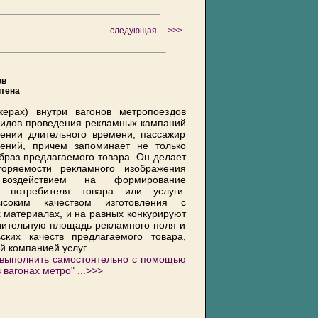
следующая ... >>>
ов
итена
керах) внутри вагонов метропоездов
видов проведения рекламных кампаний
чении длительного времени, пассажир
ний, причем запоминает не только
браз предлагаемого товара. Он делает
торяемости рекламного изображения
 воздействием на формирование
о потребителя товара или услуги.
ысоким качеством изготовления с
материалах, и на равных конкурируют
чительную площадь рекламного поля и
ких качеств предлагаемого товара,
 компанией услуг.
 выполнить самостоятельно с помощью
вагонах метро" ...>>>