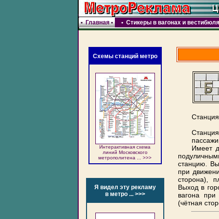
•
Главная
•
•
Стикеры в вагонах и вестибюл
Схемы станций метро
Станция
Станция 
пассажир
Интерактивная схема
Имеет д
линий Московского
подуличны
метрополитена ... >>>
станцию. Вы
при движени
сторона), 
Выход в гор
Я видел эту рекламу
в метро ... >>>
вагона при
(чётная сто