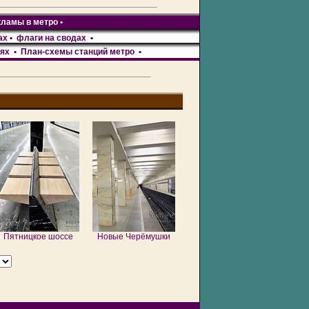
кламы в метро
•
ах
•
флаги на сводах
•
лях
•
План-схемы станций метро
•
Пятницкое шоссе
Новые Черёмушки