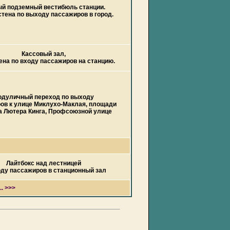
й подземный вестибюль станции.
стена по выходу пассажиров в город.
Кассовый зал,
ена по входу пассажиров на станцию.
одуличный переход по выходу
ов к улице Миклухо-Маклая, площади
а Лютера Кинга, Профсоюзной улице
Лайтбокс над лестницей
оду пассажиров в станционный зал
. >>>