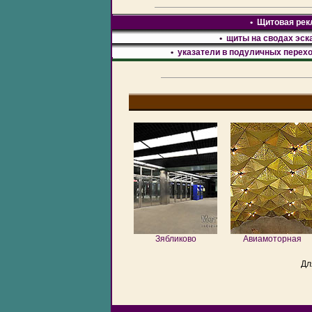
•
Щитовая рекл
•
щиты на сводах эск
•
указатели в подуличных перех
Зябликово
Авиамоторная
Дл