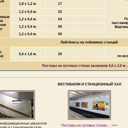
вые
1,8 х 1,2 м.
17
1,2 х 0,4 м.
52
онные
П
1,2 х 0,4 м.
54
ли
пассажир
ном
1,2 х 0,4 м.
58
Мартин
де
1,2 х 0,4 м.
59
Лайтбоксы на лобовинах станций
с
5,0 х 1,6 м.
20
а)
по вх
Постеры на путевых стенах размером 4,0 х 2,0 м. ..
ВЕСТИБЮЛИ И СТАНЦИОННЫЙ ЗАЛ
информационные указатели
Постеры на путевых стенах ... >>>
юлях и станционном зале