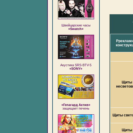
Швейцарские часы
«Swatch»
Рреклам
конструк
Акустика SRS-BTV-5
«SONY»
Щиты
несвето
«Гепагард Актив»
защищает печень
Щиты свет
Щиты