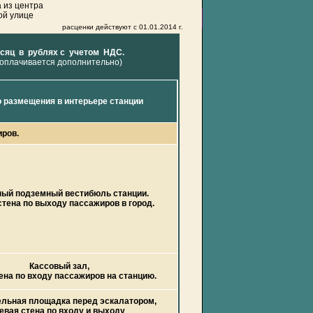
 из центра
ой улице
расценки действуют с
01.01.2014 г.
сяц в рублях с учетом НДС.
 оплачивается дополнительно)
 размещения в интерьере станции
иров.
ый подземный вестибюль станции.
стена по выходу пассажиров в город.
Кассовый зал,
ена по входу пассажиров на станцию.
ельная площадка перед эскалатором,
евая стена по входу и выходу