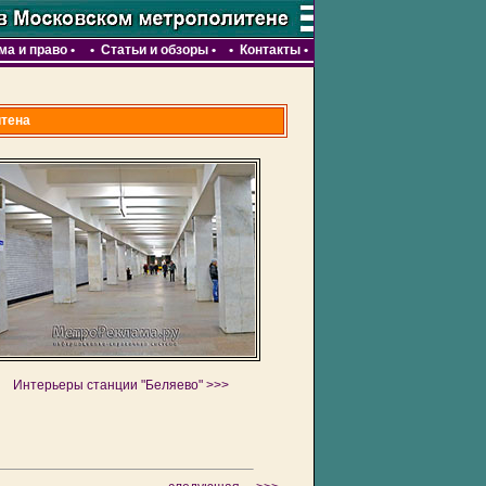
ма и право
•
•
Статьи и обзоры
•
•
Контакты
•
итена
Интерьеры станции "Беляево" >>>