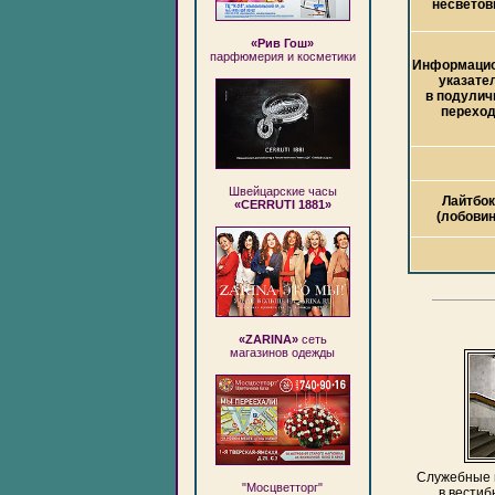
несвето
«Рив Гош»
парфюмерия и косметики
Информаци
указате
в подулич
перехо
Швейцарские часы
Лайтбок
«CERRUTI 1881»
(лобовин
«ZARINA»
сеть
магазинов одежды
Служебные 
"Мосцветторг"
в вестиб