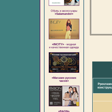
Обувь и аксессуары
«Salamander»
«INCITY»
- модная
и качественная одежда
«Магазин русских
часов»
Рреклам
конструк
«BAON»