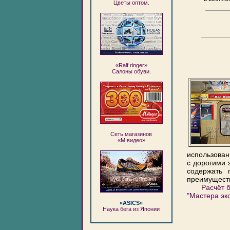
Цветы оптом.
«Ralf ringer»
Салоны обуви.
Сеть магазинов
«М.видео»
использован
с дорогими 
содержать 
преимуществ
Расчёт 
"Мастера эк
«ASICS»
Наука бега из Японии