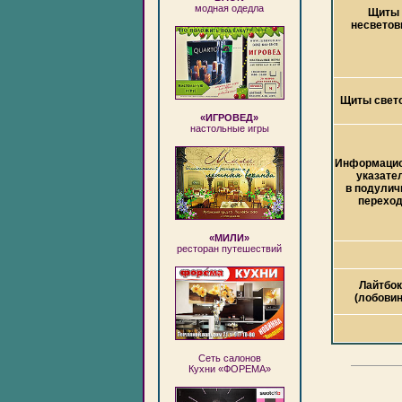
модная одедла
Щиты
несвето
Щиты свет
«ИГРОВЕД»
настольные игры
Информаци
указате
в подулич
перехо
«МИЛИ»
ресторан путешествий
Лайтбок
(лобовин
Сеть салонов
Кухни «ФОРЕМА»