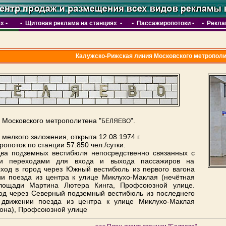
ях
•
•
Щитовая реклама на станциях •
•
Пассажиропотоки
•
•
Рекла
Калужско-Рижская линия Московского метропол
 Московского метрополитена "
".
БЕЛЯЕВО
мелкого заложения, открыта 12.08.1974 г.
опоток по станции 57.850 чел./сутки.
ва подземных вестибюля непосредственно связанных с
ми переходами для входа и выхода пассажиров на
ход в город через Южный вестибюль из первого вагона
и поезда из центра к улице Миклухо-Маклая (нечётная
площади Мартина Лютера Кинга, Профсоюзной улице.
од через Северный подземный вестибюль из последнего
 движении поезда из центра к улице Миклухо-Маклая
рона), Профсоюзной улице