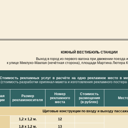
ЮЖНЫЙ ВЕСТИБЮЛЬ СТАНЦИИ
Выход в город из первого вагона при движении поезда 
к улице Миклухо-Маклая (нечётная сторона), площади Мартина Лютера 
Стоимость рекламных услуг в расчёте на одно рекламное место в ме
(стоимость разработки оригинал-макета и изготовления рекламного постера
Номер
Стоимость
ная
Размер
рекламного
размещения
Место
ции
рекламоносителя
места
(в рублях)
Щитовые конструкции по входу и выходу пассаж
1,2 х 1,2 м.
12
1,8 х 1,2 м.
13