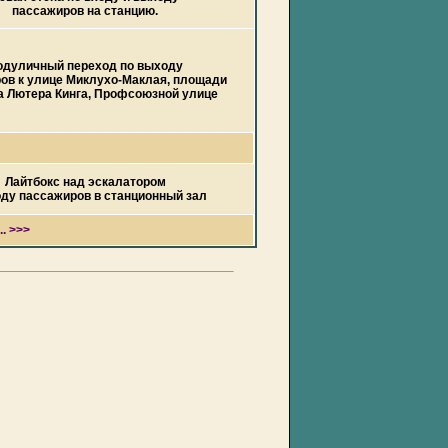
пассажиров на станцию.
одуличный переход по выходу
ов к улице Миклухо-Маклая, площади
а Лютера Кинга, Профсоюзной улице
Лайтбокс над эскалатором
оду пассажиров в станционный зал
. >>>