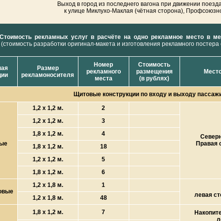
Выход в город из последнего вагона при движении поезда
к улице Миклухо-Маклая (чётная сторона), Профсоюзн
Стоимость рекламных услуг в расчёте на одно рекламное место в ме
(стоимость разработки оригинал-макета и изготовления рекламного постера
Номер
Стоимость
ная
Размер
рекламного
размещения
Место
ции
рекламоносителя
места
(в рублях)
Щитовые конструкции по входу и выходу пассаж
1,2 х 1,2 м.
2
1,2 х 1,2 м.
3
1,8 х 1,2 м.
4
Северн
вые
Правая 
1,8 х 1,2 м.
18
1,2 х 1,2 м.
5
1,8 х 1,2 м.
6
1,2 х 1,8 м.
1
овые
левая ст
1,2 х 1,8 м.
48
1,8 х 1,2 м.
7
Накопит
л