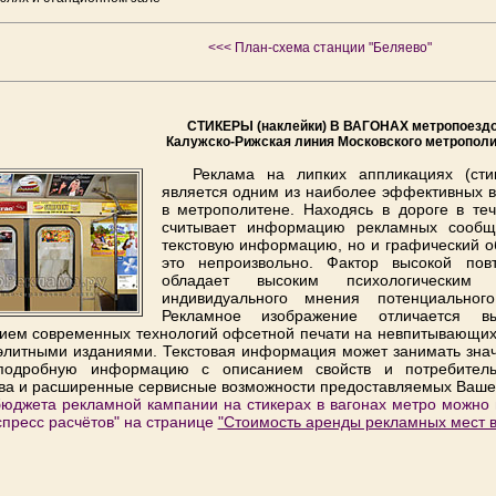
<<< План-схема станции "Беляево"
СТИКЕРЫ (наклейки) В ВАГОНАХ метропоезд
Калужско-Рижская линия Московского метропол
Реклама на липких аппликациях (сти
является одним из наиболее эффективных 
в метрополитене. Находясь в дороге в те
считывает информацию рекламных сообще
текстовую информацию, но и графический о
это непроизвольно. Фактор высокой пов
обладает высоким психологическим
индивидуального мнения потенциальног
Рекламное изображение отличается в
ием современных технологий офсетной печати на невпитывающих 
элитными изданиями. Текстовая информация может занимать зна
подробную информацию с описанием свойств и потребительс
а и расширенные сервисные возможности предоставляемых Вашей
бюджета рекламной кампании на стикерах в вагонах метро можно
спресс расчётов" на странице
"Стоимость аренды рекламных мест в 