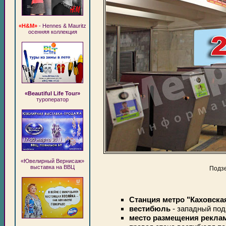
«H&M»
- Hennes & Mauritz
осенняя коллекция
«Beautiful Life Tour»
туроператор
«Ювелирный Вернисаж»
выставка на ВВЦ
Подзе
Станция метро "Каховска
вестибюль
- западный по
место размещения реклам