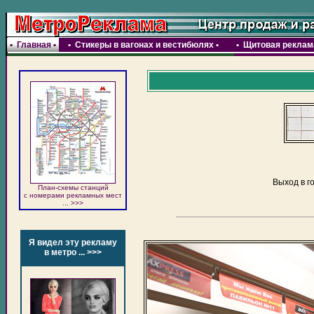
•
Главная
•
•
Стикеры в вагонах и вестибюлях
•
•
Щитовая реклама
Выход в г
План-схемы станций
c номерами рекламных мест
... >>>
Я видел эту рекламу
в метро ... >>>