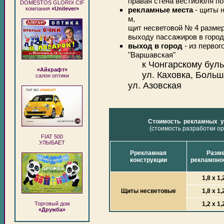
правая стена вестибюля по
DOMESTOS GLORIX CIF
компания
«Unilever»
рекламные места
- щиты н
м,
щит несветовой № 4 размеро
выходу пассажиров в город
выход в город
- из первог
"Варшавская"
к Чонгарскому бул
«Айкрафт»
ул. Каховка, Боль
салон оптики
ул. Азовская
Стоимость рекламных у
(стоимость разработки о
FIAT 500
УЛЫБАЕТ
Ррекламная
Разм
конструкции
рекламоно
1,8 х 1,
Щиты несветовые
1,8 х 1,
Торговый дом
1,2 х 1,
«Дружба»