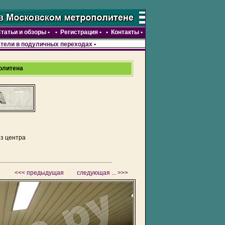
татьи и обзоры
•
•
Регистрация •
•
Контакты
•
тели в подуличных переходах
•
олитена
из центра
<<< предыдущая
следующая ... >>>