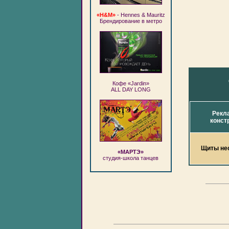
«H&M»
- Hennes & Mauritz
Брендирование в метро
Кофе «Jardin»
ALL DAY LONG
Рекл
конст
Щиты не
«МАРТЭ»
студия-школа танцев