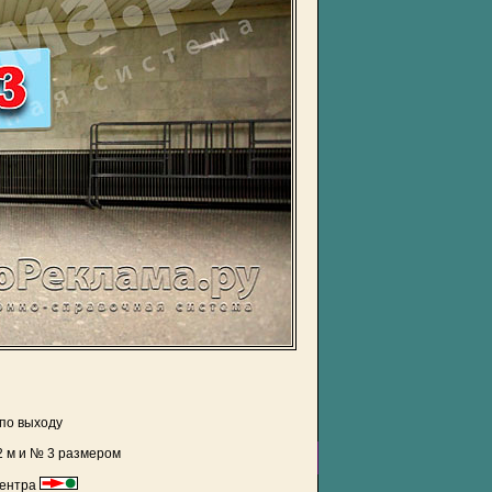
по выходу
2 м и № 3 размером
центра