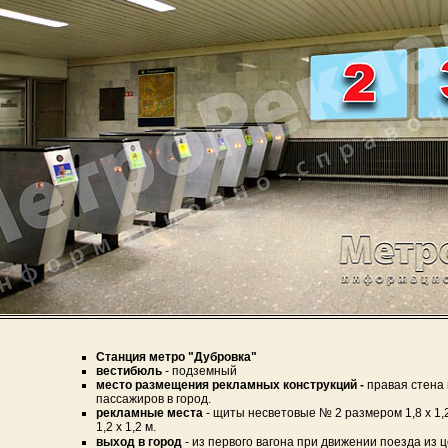
Станция метро "Дубровка"
вестибюль
- подземный
место размещения рекламных конструкций -
правая стена 
пассажиров в город.
рекламные места
- щиты несветовые № 2 размером 1,8 х 1,
1,2 х 1,2 м.
выход в город
- из первого вагона при движении поезда из 