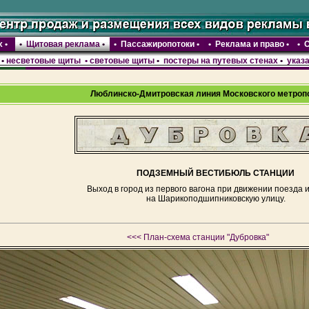
х
•
•
Щитовая реклама
•
•
Пассажиропотоки
•
•
Реклама и право
•
•
С
•
несветовые щиты • световые щиты
•
постеры на путевых стенах
•
указа
Люблинско-Дмитровская линия Московского метроп
ПОДЗЕМНЫЙ ВЕСТИБЮЛЬ СТАНЦИИ
Выход в город из первого вагона при движении поезда 
на Шарикоподшипниковскую улицу.
<<< План-схема станции "Дубровка"