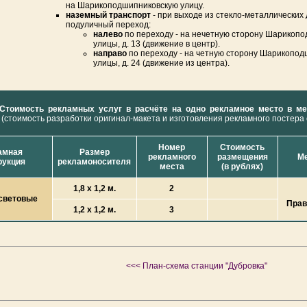
на Шарикоподшипниковскую улицу.
наземный транспорт
- при выходе из стекло-металлических
подуличный переход:
налево
по переходу - на нечетную сторону Шарикоп
улицы, д. 13 (движение в центр).
направо
по переходу - на четную сторону Шарикопод
улицы, д. 24 (движение из центра).
Стоимость рекламных услуг в расчёте на одно рекламное место в ме
(стоимость разработки оригинал-макета и изготовления рекламного постера
Номер
Стоимость
амная
Размер
рекламного
размещения
Ме
рукция
рекламоносителя
места
(в рублях)
1,8 х 1,2 м.
2
световые
Прав
1,2 х 1,2 м.
3
<<< План-схема станции "Дубровка"