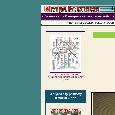
•
Главная
•
•
Стикеры в вагонах и вестибюля
•
щиты на сводах эскалаторов
План-схемы станций
c номерами рекламных мест
... >>>
Я видел эту рекламу
в метро ... >>>