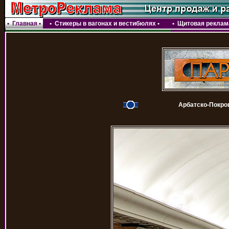
•
Главная
•
•
Стикеры в вагонах и вестибюлях
•
•
Щитовая реклама
Арбатско-Покро