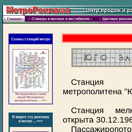
•
Главная
•
•
Стикеры в вагонах и вестибюлях
•
•
Щитовая реклама
Схемы станций метро
Станция 
метрополитена "Ю
Интерактивная схема
линий Московского
метрополитена ... >>>
Станция мелк
Я видел эту рекламу
открыта 30.12.196
в метро ... >>>
Пассажиропо