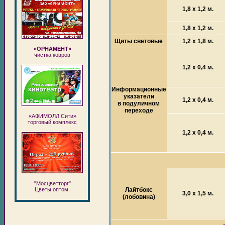
1,8 х 1,2 м.
1,8 х 1,2 м.
Щиты световые
1,2 х 1,8 м.
«ОРНАМЕНТ»
чистка ковров
1,2 х 0,4 м.
Информационные
указатели
1,2 х 0,4 м.
в подуличном
переходе
«АФИМОЛЛ Сити»
торговый комплекс
1,2 х 0,4 м.
"Мосцветторг"
Лайтбокс
Цветы оптом.
3,0 х 1,5 м.
(лобовина)