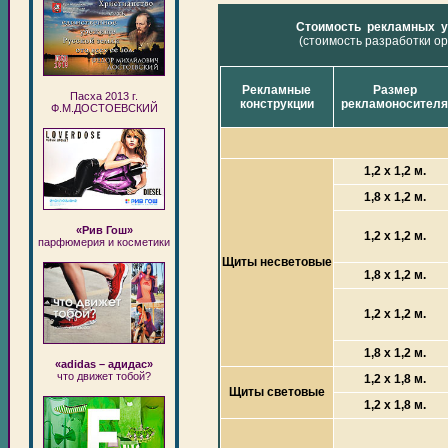
Стоимость рекламных у
(стоимость разработки о
Рекламные
Размер
Пасха 2013 г.
конструкции
рекламоносителя
Ф.М.ДОСТОЕВСКИЙ
1,2 х 1,2 м.
1,8 х 1,2 м.
«Рив Гош»
1,2 х 1,2 м.
парфюмерия и косметики
Щиты несветовые
1,8 х 1,2 м.
1,2 х 1,2 м.
1,8 х 1,2 м.
«adidas – адидас»
что движет тобой?
1,2 х 1,8 м.
Щиты световые
1,2 х 1,8 м.