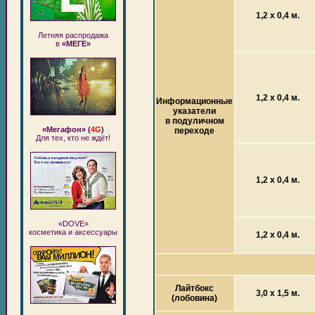
1,2 х 0,4 м.
Летняя распродажа
в
«МЕГЕ»
1,2 х 0,4 м.
Информационные
указатели
в подуличном
«Мегафон» (
4G
)
переходе
Для тех, кто не ждёт!
1,2 х 0,4 м.
«DOVE»
косметика и аксессуары
1,2 х 0,4 м.
Лайтбокс
3,0 х 1,5 м.
(лобовина)