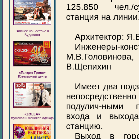
125.850 чел./с
станция на линии
Зимнее нашествие в
Архитектор: Я.
Будапешт
Инженеры-конс
М.В.Головинова
В.Щепихин
«Голден Гросс»
Ювелирный центр
Имеет два под
непосредствен
подулич-ными 
входа и выхода
«ZOLLA»
мужская и женская одежда
станцию.
Выход в гор