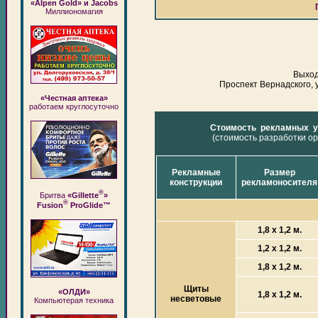
«Alpen Gold» и Jacobs
Миллиономагия
Выход
Проспект Вернадского, 
«Честная аптека»
работаем круглосуточно
Стоимость рекламных у
(стоимость разработки о
Рекламные
Размер
конструкции
рекламоносителя
®
Бритва
«Gillette
»
®
Fusion
ProGlide™
1,8 х 1,2 м.
1,2 х 1,2 м.
1,8 х 1,2 м.
Щиты
«ОЛДИ»
1,8 х 1,2 м.
несветовые
Компьютерая техника