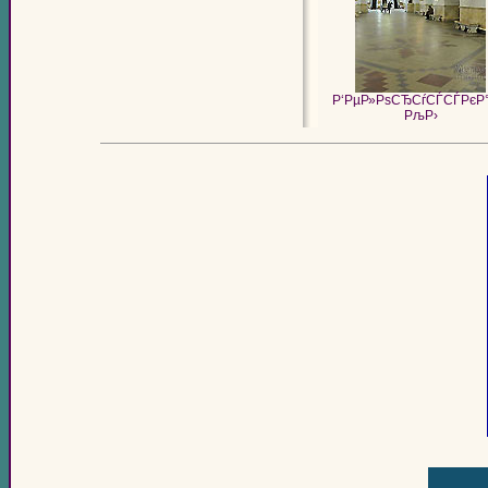
Р‘РµР»РѕСЂСѓСЃСЃРєР
РљР›