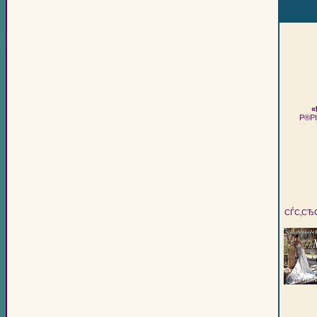
«
Р®Р
СЃС‚СЂ