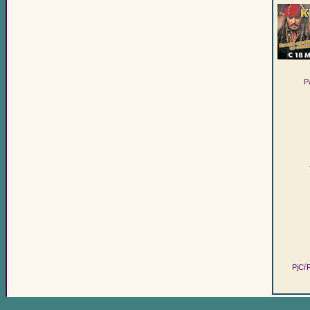
Р
РјСѓ