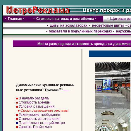
•
Главная
•
•
Стикеры в вагонах и вестибюлях
•
•
Щитовая р
•
щиты на эскалаторах
•
несветовые щиты • с
•
указатели в подуличных переходах
•
наружны
Места размещения и стоимость аренды на динамиче
Динамические крышные реклам-
®
ные установки "Тривижн
"
В начало раздела
Стоимость аренды
Условия размещения
Сроки размещения рекламы
Технические требования
Стоимость изготовления
План-схемы станций метро
Скачать Прайс-лист