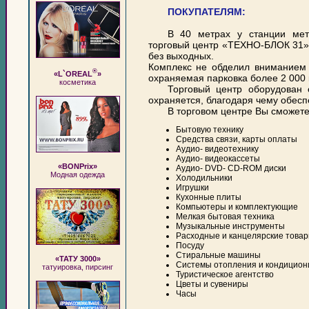
ПОКУПАТЕЛЯМ:
В 40 метрах у станции мет
торговый центр «ТЕХНО-БЛОК 31».
без выходных.
Комплекс не обделил вниманием 
®
«L`OREAL
»
охраняемая парковка более 2 000 
косметика
Торговый центр оборудован
охраняется, благодаря чему обесп
В торговом центре Вы сможете
Бытовую технику
Средства связи, карты оплаты
Аудио- видеотехнику
Аудио- видеокассеты
«BONPrix»
Аудио- DVD- CD-ROM диски
Модная одежда
Холодильники
Игрушки
Кухонные плиты
Компьютеры и комплектующие
Мелкая бытовая техника
Музыкальные инструменты
Расходные и канцелярские това
Посуду
Стиральные машины
«ТАТУ 3000»
Системы отопления и кондицион
татуировка, пирсинг
Туристическое агентство
Цветы и сувениры
Часы