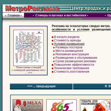
•
Главная
•
•
Стикеры в вагонах и вестибюляхя
•
•
Щи
Реклама на эскалаторах сводах метро,
особенности и условия размещения
В начало раздела
Стоимость аренды
Условия размещения
Размеры постеров
Места размещения
Рекламная конструкция
Размещение и обслуживание
Сроки размещения рекламы
Повышение эффективности
План-схемы станций
Технические требования
c номераvb рекламных иест
Стоимость изготовления
... >>>
<<< ... предыдущая
Я В