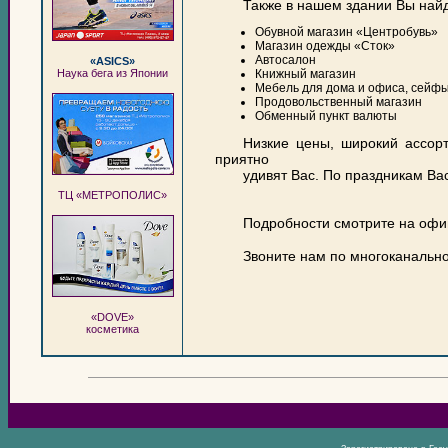
Также в нашем здании Вы найд
Обувной магазин «Центробувь»
Магазин одежды «Сток»
Автосалон
«ASICS»
Наука бега из Японии
Книжный магазин
Мебель для дома и офиса, сейф
Продовольственный магазин
Обменный пункт валюты
Низкие цены, широкий ассорт
приятно
удивят Вас. По праздникам Ва
ТЦ «МЕТРОПОЛИС»
Подробности смотрите на офи
Звоните нам по многоканальн
«DOVE»
косметика