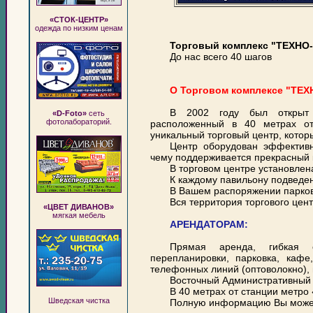
«СТОК-ЦЕНТР»
одежда по низким ценам
Торговый комплекс "ТЕХНО-
До нас всего 40 шагов
О Торговом комплексе "ТЕХ
В 2002 году был открыт
«D-Foto»
сеть
фотолабораторий.
расположенный в 40 метрах о
уникальный торговый центр, котор
Центр оборудован эффективн
чему поддерживается прекрасный к
В торговом центре установлен
К каждому павильону подведен
В Вашем распоряжении парковк
Вся территория торгового цен
«ЦВЕТ ДИВАНОВ»
мягкая мебель
АРЕНДАТОРАМ:
Прямая аренда, гибкая с
перепланировки, парковка, кафе
телефонных линий (оптоволокно), 
Восточный Административный о
В 40 метрах от станции метро
Шведская чистка
Полную информацию Вы можете