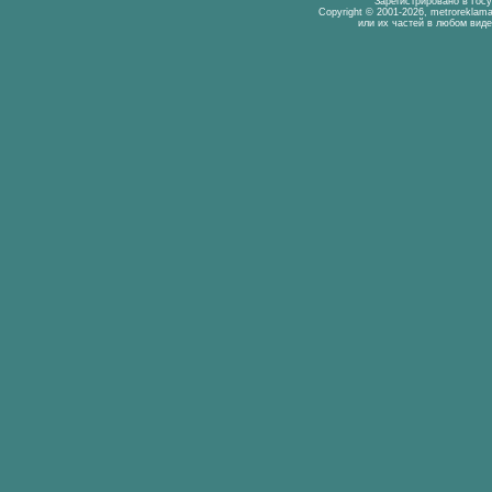
Зарегистрировано в Гос
Copyright © 2001-2026, metrorekla
или их частей в любом виде