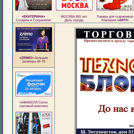
«ЕКАТЕРИНА»
МОСКВА 865 лет.
Товары для художников
Создаем и Сохраняем!
День города.
Компания
«ARTI»
«ZRIMO»
большие
размеры 48-78
«АФИМОЛЛ Сити»
торговый комплекс