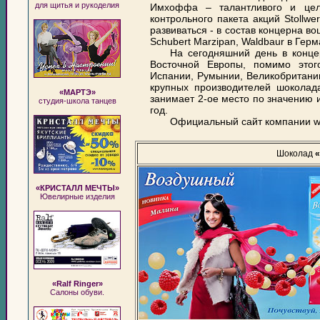
для щитья и рукоделия
Имхоффа – талантливого и целе
контрольного пакета акций Stollw
развиваться - в состав концерна в
Schubert Marzipan, Waldbaur в Герм
На сегодняшний день в конце
Восточной Европы, помимо этог
Испании, Румынии, Великобритании
крупных производителей шоколад
«МАРТЭ»
занимает 2-ое место по значению 
студия-школа танцев
год.
Официальный сайт компании ww
Шоколад
«КРИСТАЛЛ МЕЧТЫ»
Ювелирные изделия
«Ralf Ringer»
Салоны обуви.