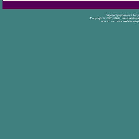
Зарегистрировано в Гос
Copyright © 2001-2026, metrorekla
или их частей в любом виде