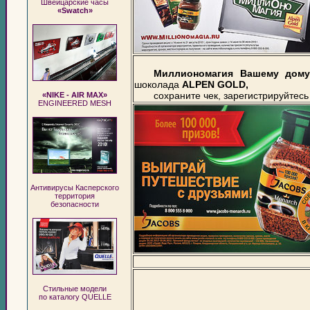
Швейцарские часы
«Swatch»
Миллиономагия Вашему дому
шоколада
ALPEN GOLD,
сохраните чек, зарегистрируйтес
«NIKE - AIR MAX»
ENGINEERED MESH
Антивирусы Касперского
территория
безопасности
Стильные модели
по каталогу QUELLE