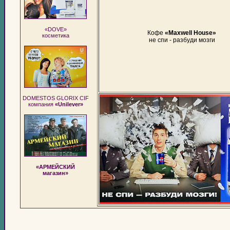
«DOVE»
Кофе
«Maxwell House»
косметика
не спи - разбуди мозги
DOMESTOS GLORIX CIF
компания
«Unilever»
«АРМЕЙСКИЙ
магазин»