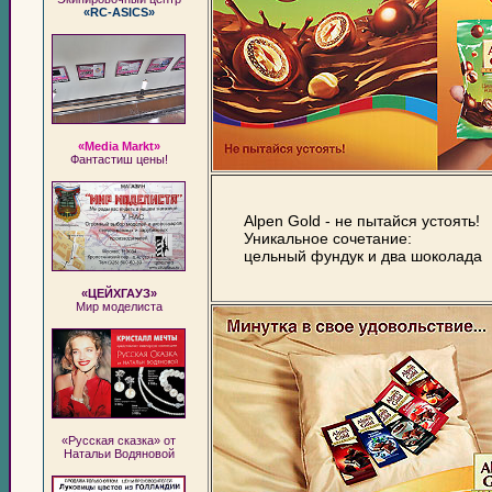
«RC-ASICS»
«Media Markt»
Фантастиш цены!
Alpen Gold - не пытайся устоять!
Уникальное сочетание:
цельный фундук и два шоколада
«ЦЕЙХГАУЗ»
Мир моделиста
«Русская сказка» от
Натальи Водяновой