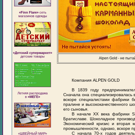
«Finn Flare»
сеть
магазинов одежды
«Детский супермаркет»
детские товары
Alpen Gold - не пыт
Компания ALPEN GOLD
В 1839 году предпринимате
Летняя распродажа
Сначала она специализировалась в
в
«МЕГЕ»
вскоре специалистами фабрики бы
пралине и высококачественного ш
его сыновья.
В начале ХХ века фабрики St
Братиславе. Шоколадное произво
Экономический кризис и вторая 
промышленности, однако, вскоре п
С начала 70-х годов деятел
«ШВЕЙНЫЙ МИР»