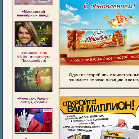
«Московский
ювелирный завод»
Телеканал -
«Ю»
МАША - из института
Природообустр
Один из старейших отечественных
занимает первую позицию в катег
«Ренессанс Кредит»
вклады, кредиты