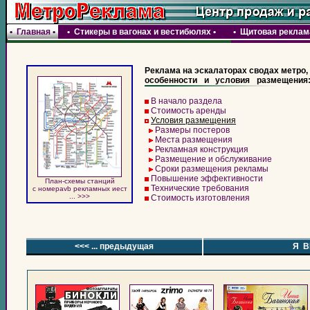
•
Главная
•
•
Стикеры в вагонах и вестибюлях
•
•
Щитовая реклама
Реклама на эскалаторах сводах метро,
особенности и условия размещения
В начало раздела
Стоимость аренды
Условия размещения
Размеры постеров
Места размещения
Рекламная конструкция
Размещение и обслуживание
Сроки размещения рекламы
Повышение эффективности
План-схемы станций
Технические требования
c номераvb рекламных иест
... >>>
Стоимость изготовления
<<< ... предыдущая
Я В