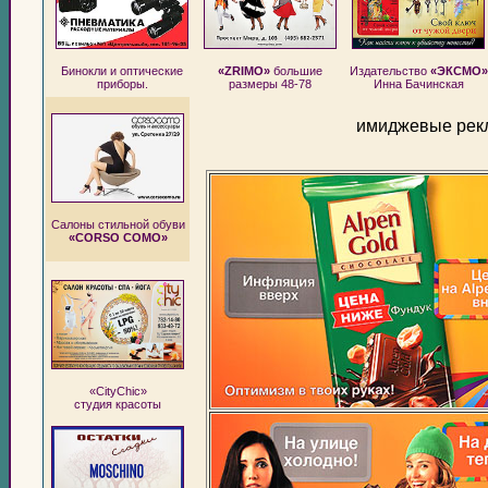
Бинокли и оптические
«ZRIMO»
большие
Издательство
«ЭКСМО»
приборы.
размеры 48-78
Инна Бачинская
имиджевые рекл
Салоны стильной обуви
«CORSO COMO»
«CityChic»
студия красоты