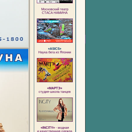
Московский театр
СТАСА НАМИНА
«ASICS»
Наука бега из Японии
«МАРТЭ»
студия-школа танцев
«INCITY»
- модная
и качественная одежда