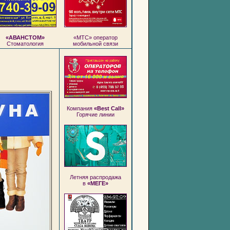
«АВАНСТОМ»
«МТС» оператор
Стоматология
мобильной связи
Компания
«Best Call»
Горячие линии
Летняя распродажа
в
«МЕГЕ»