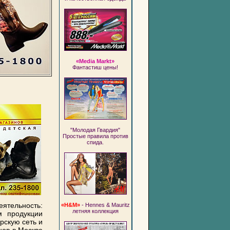
«Media Markt»
Фантастиш цены!
"Молодая Гвардия"
Простые правила против
спида.
тельность:
«H&M»
- Hennes & Mauritz
летняя коллекция
м продукции
рскую сеть и