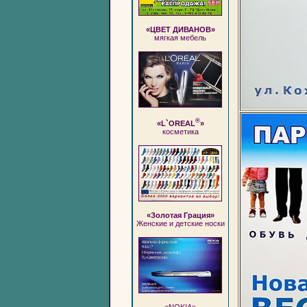
«ЦВЕТ ДИВАНОВ»
мягкая мебель
®
«L`OREAL
»
косметика
«Золотая Грация»
Женские и детские носки
«NOKIA»