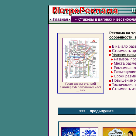
•
Главная
•
•
Стикеры в вагонах и вестибюл
Реклама на эс
особенности 
В начало раз
Стоимость а
Условия раз
Размеры по
Места разм
Рекламная к
Размещение
Сроки разм
Повышение э
План-схемы станций
Технические 
c номераvb рекламных иест
Стоимость из
... >>>
<<< ... предыдущая