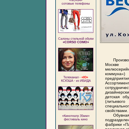
сотовые телефоны
Салоны стильной обуви
«CORSO COMO»
Произв
Москве (
мелкосери
коммуна»
Телеканал -
«Ю»
предприятия
КСЮША - из ИБИДА
Ассортиме
сотрудн
дизайнерск
детская об
(литьево
специаль
свойствами.
Обувна
«Кинотеатр 35мм»
фестиваль кино
подразделе
фабрики «Па