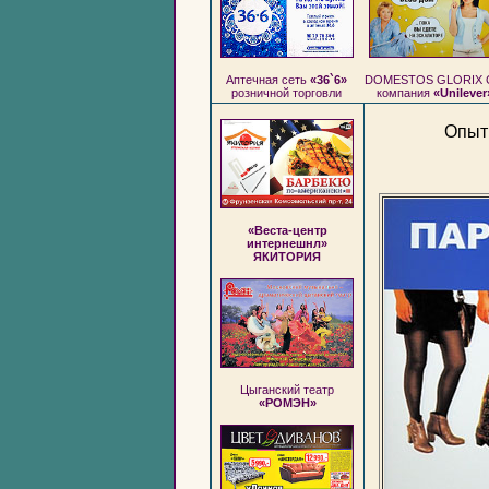
Аптечная сеть
«36`6»
DOMESTOS GLORIX 
розничной торговли
компания
«Unilever
Опыт
«Веста-центр
интернешнл»
ЯКИТОРИЯ
Цыганский театр
«РОМЭН»