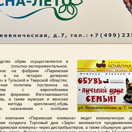
одство обуви осуществляется в
опытно-экспериментальное,
йное на фабрике «Парижская
) и на четырех дочерних
х в Тульской и Тверской областях.
нтная политика построена на
ичестве с европейскими
ими фирмами. Изготавливается
увь, а также мужская и женская
го метода крепления),обувь
ного назначения с особыми
я компания «Парижская коммуна» ведет коммерческую дея
ние холдинга Торговый дом «Заря» занимается продвижение
рижская коммуна» через дистрибьютеров, а также обширную диле