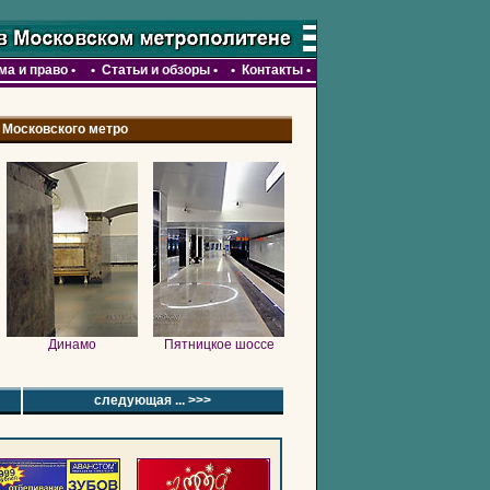
ма и право
•
•
Статьи и обзоры
•
•
Контакты
•
 Московского метро
Динамо
Пятницкое шоссе
следующая ... >>>