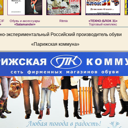
CIF
Обувь и аксессуары
Ritmix
«ТЕХНО-БЛОК 31»
»
«Salamander»
Торговый комплекс
но-экспериментальный Российский производитель обуви
«Парижская коммуна»