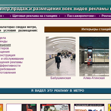
ях
•
•
Щитовая реклама на станциях •
•
Пассажиропотоки
•
•
Рекла
калаторах сводах метро,
Интерьеры станций
и условия размещения:
дела
ренды
мещения
стеров
ещения
онструкция
 и обслуживание
ещения рекламы
ффективности
требования
готовления
Бабушкинская
Алма-Атинская
Я ВИДЕЛ ЭТУ РЕКЛАМУ В МЕТРО