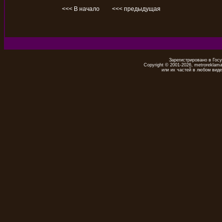
<<< В начало
<<< предыдущая
Зарегистрировано в Гос
Copyright © 2001-2026, metrorekla
или их частей в любом виде