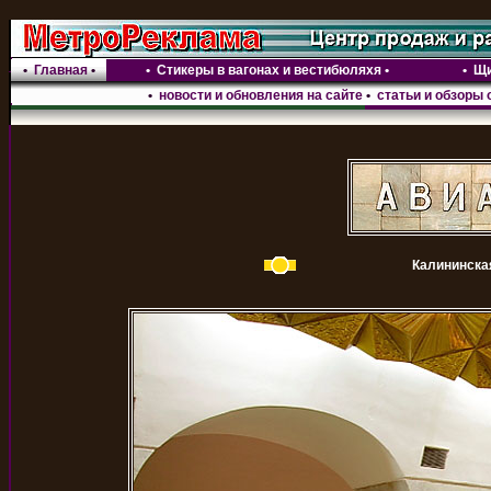
•
Главная
•
•
Стикеры в вагонах и вестибюляхя
•
•
Щи
•
новости и обновления на сайте
•
статьи и обзоры 
Калининска