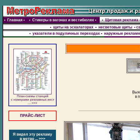
•
Главная
•
•
Стикеры в вагонах и вестибюлях
•
•
Щитовая реклама
•
щиты на эскалаторах
•
несветовые щиты • с
•
указатели в подуличных переходах
•
наружные рекламн
Выхо
План-схемы станций
в 
c номерами рекламных иест
... >>>
ПРАЙС-ЛИСТ
Я видел эту рекламу
в метро ... >>>