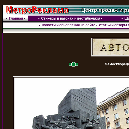
•
Главная
•
•
Стикеры в вагонах и вестибюляхя
•
•
Щи
•
новости и обновления на сайте
•
статьи и обзоры 
Замоскворецк