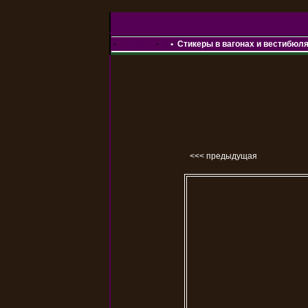
•
Главная
•
•
Стикеры в вагонах и вестибюл
<<< предыдущая