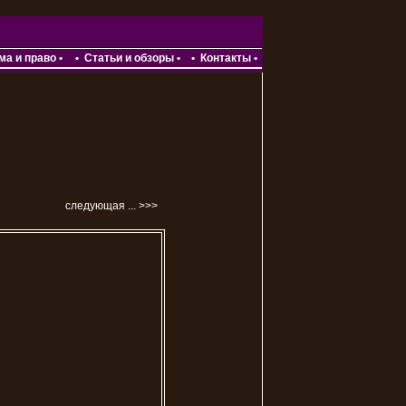
ма и право
•
•
Статьи и обзоры
•
•
Контакты
•
следующая ... >>>