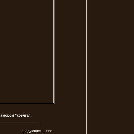
амором "коелга".
следующая ... >>>