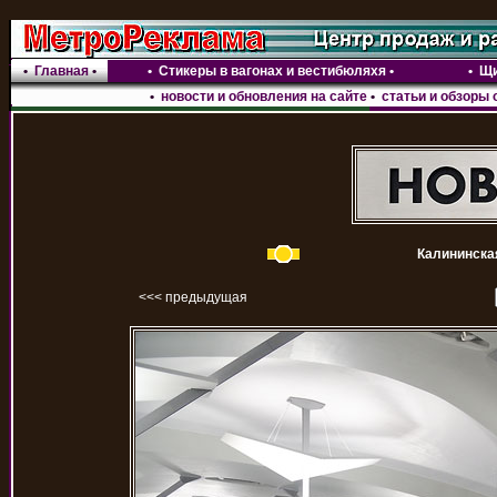
•
Главная
•
•
Стикеры в вагонах и вестибюляхя
•
•
Щи
•
новости и обновления на сайте
•
статьи и обзоры 
Калининска
<<< предыдущая