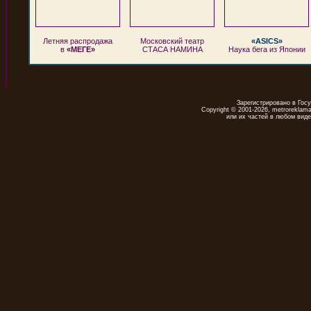
Летняя распродажа
Московский театр
«ASICS»
в
«МЕГЕ»
СТАСА НАМИНА
Наука бега из Японии
Зарегистрировано в Гос
Copyright © 2001-2026, metrorekla
или их частей в любом виде