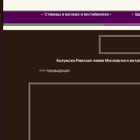
•
Главная
•
•
Стикеры в вагонах и вестибюляхя
•
•
Щи
•
новости и обновления на сайте
•
статьи и обзоры 
Калужско-Рижская линия Московского метр
<<< предыдущая