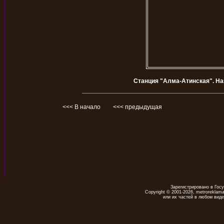
Станция "Алма-Атинская". На
<<< В начало
<<< предыдущая
Зарегистрировано в Гос
Copyright © 2001-2026, metrorekla
или их частей в любом виде