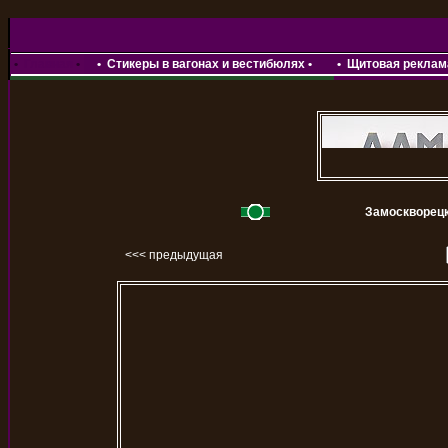
•
Главная
•
•
Стикеры в вагонах и вестибюлях
•
•
Щитовая реклама
Замоскворецк
<<< предыдущая