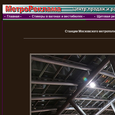
•
Главная
•
•
Стикеры в вагонах и вестибюлях
•
•
Щитовая р
Станции Московского метрополи