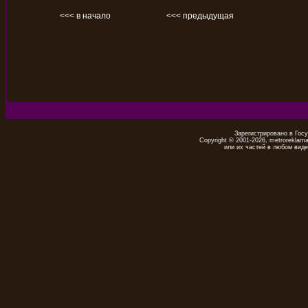
<<< в начало
<<< предыдущая
Зарегистрировано в Гос
Copyright © 2001-2026, metrorekla
или их частей в любом виде