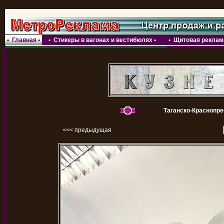
•
Главная
•
•
Стикеры в вагонах и вестибюлях
•
•
Щитовая реклама
Таганско-Краснопре
<<< предыдущая