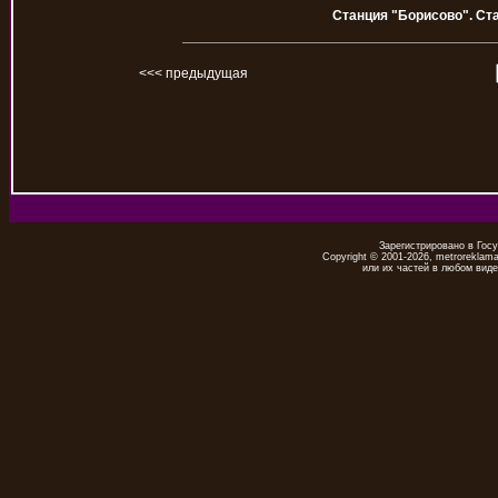
Станция "Борисово". Ста
<<< предыдущая
Зарегистрировано в Гос
Copyright © 2001-2026, metrorekla
или их частей в любом виде