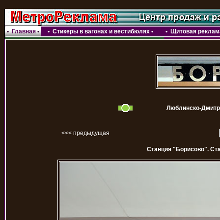
•
Главная
•
•
Стикеры в вагонах и вестибюлях
•
•
Щитовая реклама
Люблинско-Дмитро
<<< предыдущая
Станция "Борисово". Ста