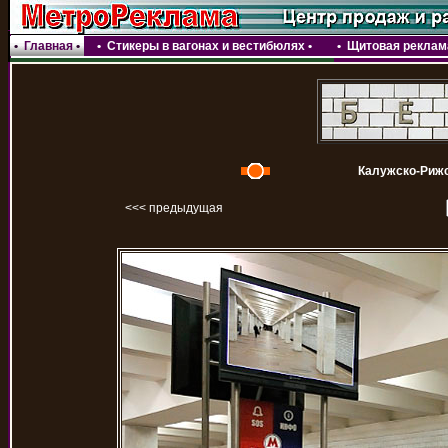
•
Главная
•
•
Стикеры в вагонах и вестибюлях
•
•
Щитовая реклама
Калужско-Рижс
<<< предыдущая