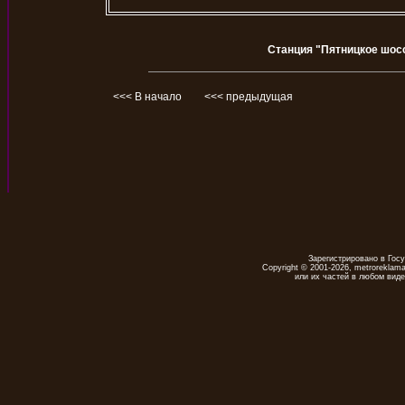
Станция "Пятницкое шосс
<<< В начало
<<< предыдущая
Зарегистрировано в Гос
Copyright © 2001-2026, metrorekla
или их частей в любом виде