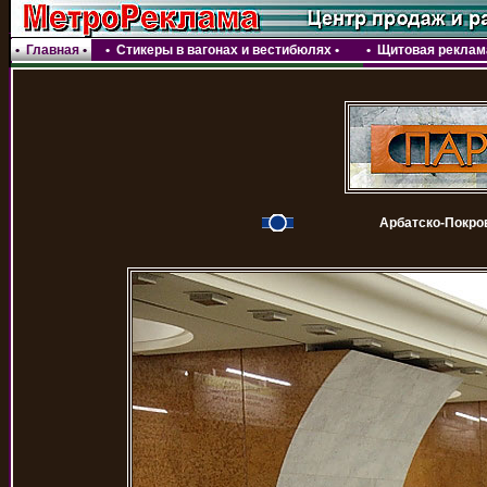
•
Главная
•
•
Стикеры в вагонах и вестибюлях
•
•
Щитовая реклама
Арбатско-Покро