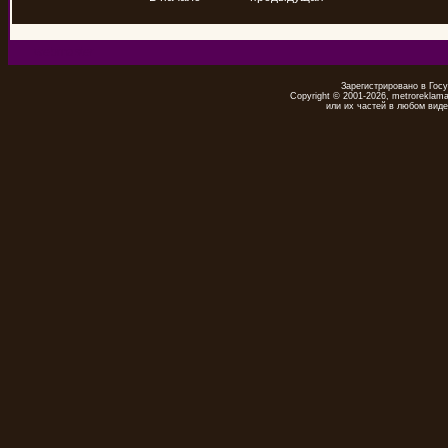
webmaster
Зарегистрировано в Гос
Copyright © 2001-2026, metrorekla
или их частей в любом виде