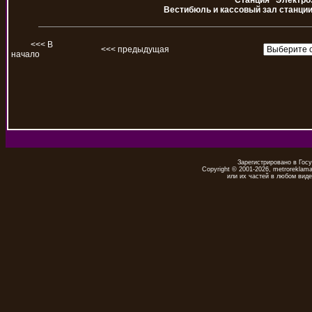
Станция "Электро
Вестибюль и кассовый зал станции
<<< В
<<< предыдущая
начало
Зарегистрировано в Гос
Copyright © 2001-2026, metrorekla
или их частей в любом виде