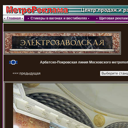
•
Главная
•
•
Стикеры в вагонах и вестибюлях
•
•
Щитовая реклама
Арбатско-Покровская линия Московского метропол
<<< предыдущая