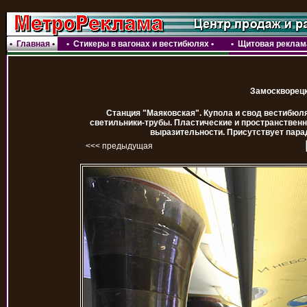
•
Главная
•
•
Стикеры в вагонах и вестибюлях
•
•
Щитовая реклама
Замоскворецк
Станция "Маяковская". Купола и свод вестибюл
светильники-трубы. Пластические и пространствен
выразительности. Присутствует пара
<<< предыдущая