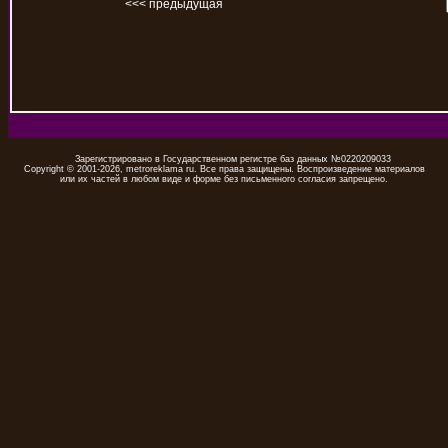
<<< предыдущая
Зарегистрировано в Государственном регистре баз данных №0220209033
Copyright © 2001-2026, metroreklama ru. Все права защищены. Воспроизведение материалов
или их частей в любом виде и форме без письменного согласия запрещено.