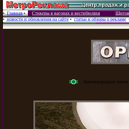
•
Главная
•
•
Стикеры в вагонах и вестибюляхя
•
•
Щитова
•
новости и обновления на сайте
•
статьи и обзоры о рекламе
Замоскворецкая линия