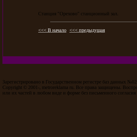
Станция "Орехово" станционный зал.
<<< В начало
<<< предыдущая
Зарегистрировано в Государственном регистре баз данных №0
Copyright © 2001-
, metroreklama ru. Все права защищены. Восп
или их частей в любом виде и форме без письменного согласия